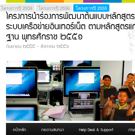
โครงการปี 2559
โครงการปี 2556
โครงการปี 2555
โครงการนำร่องการพัฒนาต้นแบบหลักสูตร
ระบบเครือข่ายอินเทอร์เน็ต ตามหลักสูตรแ
ฐาน พุทธศักราช ๒๕๕๑
กันยายน ๒๕๕๕ – สิงหาคม ๒๕๕๖
เมนูหลัก
หน้าหลัก
ข้ามไปยังเนื้อหาหลัก
ข้ามไปบทความรอง
กระดานสนทนา
Help Desk & Support
ภาพ