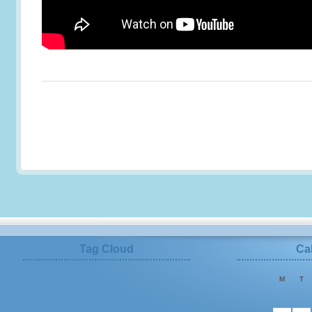
Tag Cloud
Ca
M
T