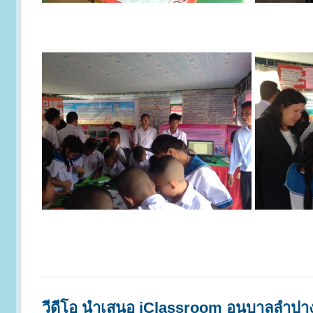
วีดีโอ นำเสนอ iClassroom อนุบาลลำปา