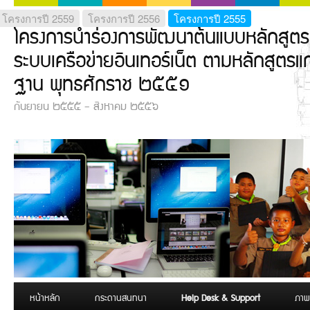
โครงการปี 2559
โครงการปี 2556
โครงการปี 2555
โครงการนำร่องการพัฒนาต้นแบบหลักสูตร
ระบบเครือข่ายอินเทอร์เน็ต ตามหลักสูตรแ
ฐาน พุทธศักราช ๒๕๕๑
กันยายน ๒๕๕๕ – สิงหาคม ๒๕๕๖
เมนูหลัก
หน้าหลัก
ข้ามไปยังเนื้อหาหลัก
ข้ามไปบทความรอง
กระดานสนทนา
Help Desk & Support
ภาพ