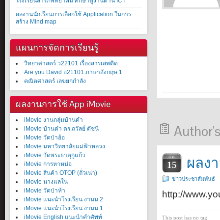
โรงเรียนสารภีพิทยาคม ศึกษาดูงานด้าน ICT
ผลงานนักเรียนการเลือกใช้ Application ในการ
สร้าง Mind map
แผนการจัดการเรียนรู้
วิทยาศาสตร์ ว22101 เรื่องสารเสพติด
Are you David อ21101 ภาษาอังกฤษ 1
คณิตศาสตร์ เลขยกกำลัง
ผลงานการใช้ App iMovie
iMovie งานกลุ่มบ้านดำ
Author's
iMovie บ้านดำ ดร.ถวัลย์ ดัชนี
iMovie วัดป่าอ้อ
iMovie มหาวิทยาลัยแม่ฟ้าหลวง
iMovie วัดพระธาตุกู่แก้ว
ผลงา
ส.ค.
15
iMovie การหาหน่อ
iMovie สินค้า OTOP (ถั่วเน่า)
ข่าวประชาสัมพันธ์
iMovie นางแลใน
iMovie วัดป่าห้า
http://www.
iMovie แนะนำโรงเรียน งานม.2
iMovie แนะนำโรงเรียน งานม.1
iMovie English แนะนำคำศัพท์
This post has no tag