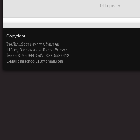
Older posts «
Copyright
โรงเรียนเม็งรายมหาราชวิทยาคม
113 หมู่ 3 ต.นางแล อ.เมือง จ.เชียงราย
โทร.053-705944 มือถือ. 088-5533412
E-Mail : mrschool113@gmail.com