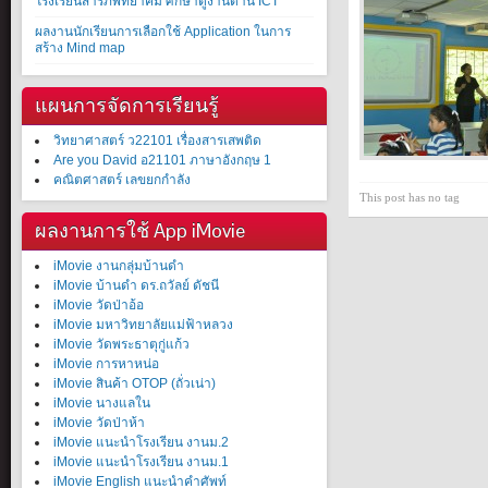
โรงเรียนสารภีพิทยาคม ศึกษาดูงานด้าน ICT
ผลงานนักเรียนการเลือกใช้ Application ในการ
สร้าง Mind map
แผนการจัดการเรียนรู้
วิทยาศาสตร์ ว22101 เรื่องสารเสพติด
Are you David อ21101 ภาษาอังกฤษ 1
คณิตศาสตร์ เลขยกกำลัง
This post has no tag
ผลงานการใช้ App iMovie
iMovie งานกลุ่มบ้านดำ
iMovie บ้านดำ ดร.ถวัลย์ ดัชนี
iMovie วัดป่าอ้อ
iMovie มหาวิทยาลัยแม่ฟ้าหลวง
iMovie วัดพระธาตุกู่แก้ว
iMovie การหาหน่อ
iMovie สินค้า OTOP (ถั่วเน่า)
iMovie นางแลใน
iMovie วัดป่าห้า
iMovie แนะนำโรงเรียน งานม.2
iMovie แนะนำโรงเรียน งานม.1
iMovie English แนะนำคำศัพท์