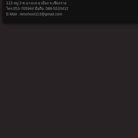
113 หมู่ 3 ต.นางแล อ.เมือง จ.เชียงราย
โทร.053-705944 มือถือ. 088-5533412
E-Mail : mrschool113@gmail.com