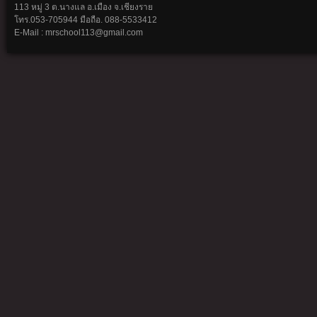
113 หมู่ 3 ต.นางแล อ.เมือง จ.เชียงราย
โทร.053-705944 มือถือ. 088-5533412
E-Mail : mrschool113@gmail.com