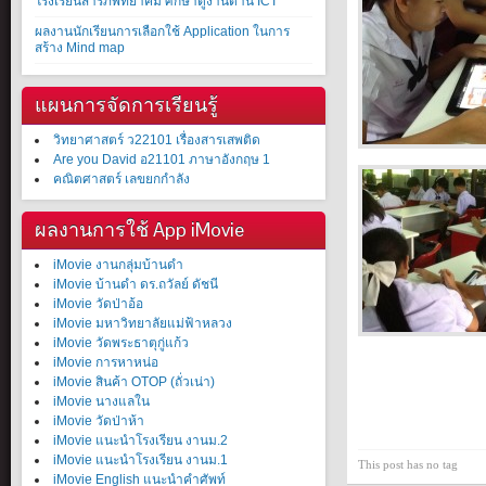
โรงเรียนสารภีพิทยาคม ศึกษาดูงานด้าน ICT
ผลงานนักเรียนการเลือกใช้ Application ในการ
สร้าง Mind map
แผนการจัดการเรียนรู้
วิทยาศาสตร์ ว22101 เรื่องสารเสพติด
Are you David อ21101 ภาษาอังกฤษ 1
คณิตศาสตร์ เลขยกกำลัง
ผลงานการใช้ App iMovie
iMovie งานกลุ่มบ้านดำ
iMovie บ้านดำ ดร.ถวัลย์ ดัชนี
iMovie วัดป่าอ้อ
iMovie มหาวิทยาลัยแม่ฟ้าหลวง
iMovie วัดพระธาตุกู่แก้ว
iMovie การหาหน่อ
iMovie สินค้า OTOP (ถั่วเน่า)
iMovie นางแลใน
iMovie วัดป่าห้า
iMovie แนะนำโรงเรียน งานม.2
iMovie แนะนำโรงเรียน งานม.1
This post has no tag
iMovie English แนะนำคำศัพท์